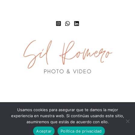
Usamos cookies para asegurar que te damos la mejor
Ⓡ www.silromero.com
experiencia en nuestra web. Si continúas usando este sitio,
asumiremos que estás de acuerdo con ello.
Aceptar
Política de privacidad