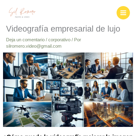
Ir
al
contenido
Videografía empresarial de lujo
Deja un comentario
/
corporativo
/ Por
silromero.video@gmail.com