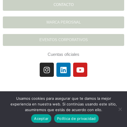
CONTACTO
MARCA PEROSNAL
EVENTOS CORPORATIVOS
Cuentas oficiales
I
L
Y
n
i
o
s
n
u
t
k
t
a
e
u
Usamos cookies para asegurar que te damos la mejor
g
d
b
experiencia en nuestra web. Si continúas usando este sitio,
r
i
e
asumiremos que estás de acuerdo con ello.
a
n
Aceptar
Política de privacidad
m